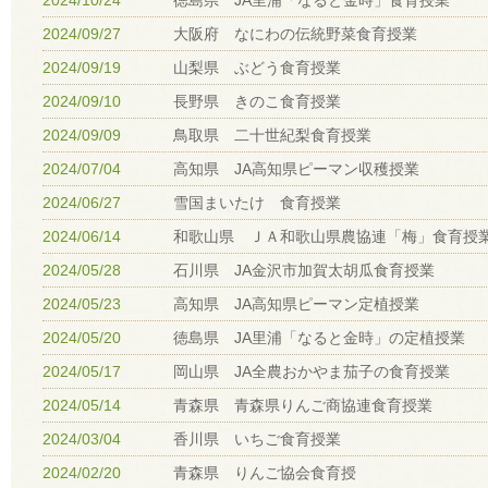
2024/10/24
徳島県 JA里浦「なると金時」食育授業
2024/09/27
大阪府 なにわの伝統野菜食育授業
2024/09/19
山梨県 ぶどう食育授業
2024/09/10
長野県 きのこ食育授業
2024/09/09
鳥取県 二十世紀梨食育授業
2024/07/04
高知県 JA高知県ピーマン収穫授業
2024/06/27
雪国まいたけ 食育授業
2024/06/14
和歌山県 ＪＡ和歌山県農協連「梅」食育授
2024/05/28
石川県 JA金沢市加賀太胡瓜食育授業
2024/05/23
高知県 JA高知県ピーマン定植授業
2024/05/20
徳島県 JA里浦「なると金時」の定植授業
2024/05/17
岡山県 JA全農おかやま茄子の食育授業
2024/05/14
青森県 青森県りんご商協連食育授業
2024/03/04
香川県 いちご食育授業
2024/02/20
青森県 りんご協会食育授