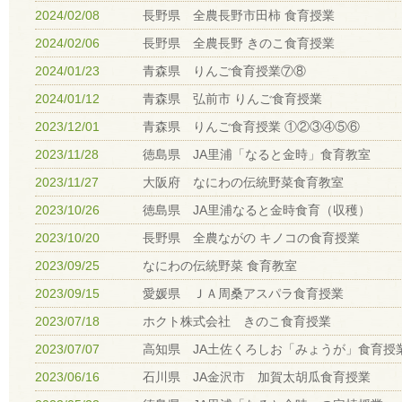
2024/02/08
長野県 全農長野市田柿 食育授業
2024/02/06
長野県 全農長野 きのこ食育授業
2024/01/23
青森県 りんご食育授業⑦⑧
2024/01/12
青森県 弘前市 りんご食育授業
2023/12/01
青森県 りんご食育授業 ①②③④⑤⑥
2023/11/28
徳島県 JA里浦「なると金時」食育教室
2023/11/27
大阪府 なにわの伝統野菜食育教室
2023/10/26
徳島県 JA里浦なると金時食育（収穫）
2023/10/20
長野県 全農ながの キノコの食育授業
2023/09/25
なにわの伝統野菜 食育教室
2023/09/15
愛媛県 ＪＡ周桑アスパラ食育授業
2023/07/18
ホクト株式会社 きのこ食育授業
2023/07/07
高知県 JA土佐くろしお「みょうが」食育授
2023/06/16
石川県 JA金沢市 加賀太胡瓜食育授業