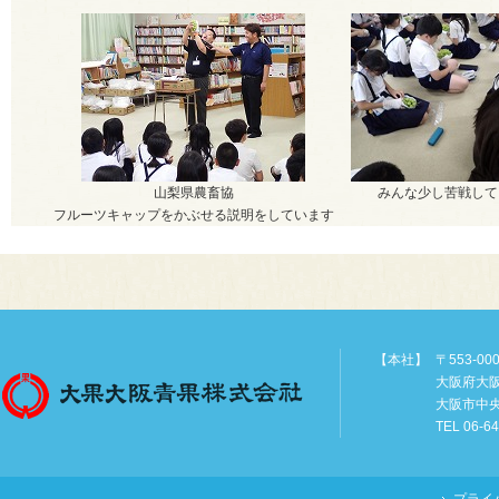
山梨県農畜協
みんな少し苦戦して
フルーツキャップをかぶせる説明をしています
【本社】
〒553-00
大阪府大
大阪市中
TEL 06-6