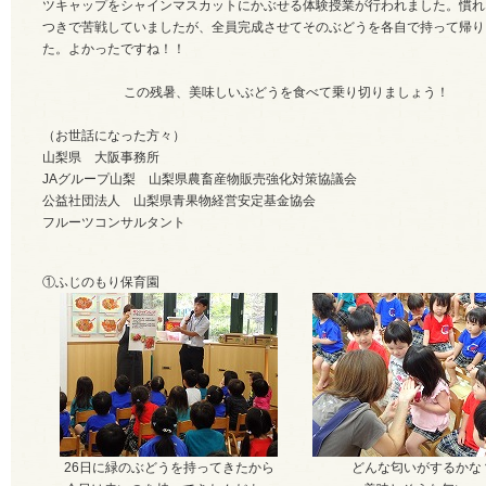
ツキャップをシャインマスカットにかぶせる体験授業が行われました。慣れ
つきで苦戦していましたが、全員完成させてそのぶどうを各自で持って帰り
た。よかったですね！！
この残暑、美味しいぶどうを食べて乗り切りましょう！
（お世話になった方々）
山梨県 大阪事務所
JAグループ山梨 山梨県農畜産物販売強化対策協議会
公益社団法人 山梨県青果物経営安定基金協会
フルーツコンサルタント
①ふじのもり保育園
26日に緑のぶどうを持ってきたから
どんな匂いがするかな