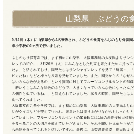
山梨県 ぶどうの
9月4日（木）に山梨県から4名来阪され、ぶどうの食育をふじのもり保育園
条小学校の2ヶ所で行いました。
ふじのもり保育園では、まず初めに山梨県 大阪事務所の大友氏よりサンシ
レッドの紹介。「8月26日（火）にみんなとした約束を果たすために持って
だよ」と話されており、園児たちはサンシャインレッドを見て「綺麗～」「
ピカだね」などと様々な反応を見せていました。また、園児からの「なぜぶ
はいろんな色があるの」という質問に対してフルーツコンサルタントの加藤
「若いうちはみんな緑色のぶどうで、大きくなっていろんな色になったんだ
の個性と似ているね。」と答えられていました。試食の時間、園児たちは大
食べてくれました。
大阪市立西九条小学校では、まず初めに山梨県 大阪事務所の大友氏より山
話がクイズなどを交えて行われ、児童たちは盛り上がりながらもしっかりと
いていました。フルーツコンサルタントの加藤氏には1日の果物接種目標量
を食べることの大切さを教えていただきました。それを聞いた児童たちがこ
も果物を食べてくれると嬉しいですね。最後に、山梨県農畜協 長田氏より