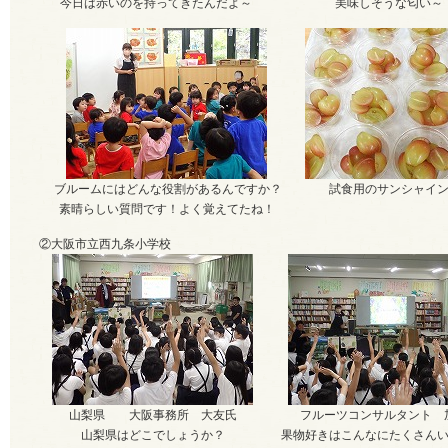
今日は赤いのを持ってきたんだよ～
美味しそうな匂い～
ブルームにはどんな役割があるんですか？
試食用のサンシャイン
素晴らしい質問です！よく覚えてたね！
②大阪市立西九条小学校
山梨県 大阪事務所 大友氏
フルーツコンサルタント 
山梨県はどこでしょうか？
果物好きはこんなにたくさん