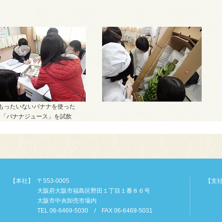
もったいないバナナを使った
「バナナジュース」を試飲
【本社】
〒553-0005
【支
大阪府大阪市福島区野田１丁目１番８６号
大阪市中央卸売市場内
TEL 06-6469-5030 / FAX 06-6469-5031