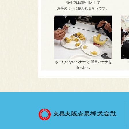
海外では調理用として
お芋のように使われるそうです。
もったいないバナナ と 通常バナナを
食べ比べ