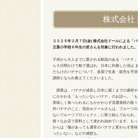
株式会社
２０２５年２月７日(金) 株式会社ドールによる「
立葉小学校６年生の皆さんを対象に行われました。
子供から大人までに愛される馴染のある「バナナ」
ら５日間かけて船で運ばれ、日本に到着した頃は 
だらけのバナナについて、多国で生産・販売を手掛け
講師となられ教えてくださいました。
授業は、バナナが成長し日本に届くまでの過程や豆
にかかわる「もったいないバナナ」のお話へ。「も
美味しく食べられるにもかかわらず流通過程の様々
外バナナのこと。現在㈱ドールさんは、フルーツの
ないフルーツプロジェクト」に取り組んでおられ、
様々なお店で原料として使われ始めています。もっ
からは「傷があっても通常のバナナと変わらず美味
ったいない」などの感想も。