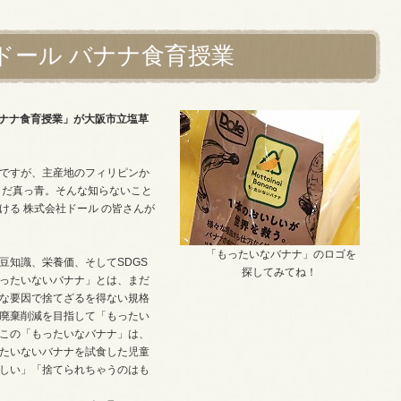
ドール バナナ食育授業
バナナ食育授業」が大阪市立塩草
ですが、主産地のフィリピンか
まだ真っ青。そんな知らないこと
る 株式会社ドール の皆さんが
「もったいなバナナ」のロゴを
知識、栄養価、そしてSDGS
探してみてね！
ったいないバナナ」とは、まだ
な要因で捨てざるを得ない規格
廃棄削減を目指して「もったい
この「もったいなバナナ」は、
たいないバナナを試食した児童
しい」「捨てられちゃうのはも