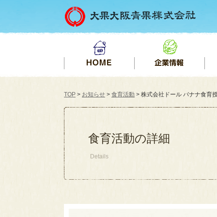
TOP
>
お知らせ
>
食育活動
> 株式会社ドール バナナ食育授業（
食育活動の詳細
Details