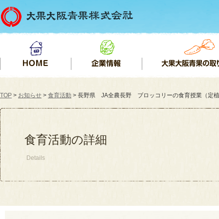
TOP
>
お知らせ
>
食育活動
> 長野県 JA全農長野 ブロッコリーの食育授業（定植）（2
食育活動の詳細
Details