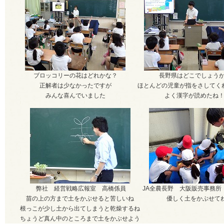
ブロッコリーの花はどれかな？
長野県はどこでしょう
正解者は少なかったですが
ほとんどの児童が指をさしてく
みんな喜んでいました
よく漢字が読めたね
弊社 経営戦略広報室 高橋係員
JA全農長野 大阪販売事務所
苗の上の方まで土をかぶせると苦しいね
優しく土をかぶせて
根っこが少し土から出てしまうと乾燥するね
ちょうど真ん中のところまで土をかぶせよう