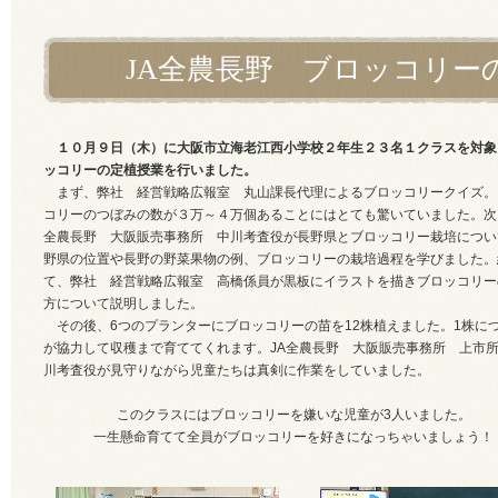
JA全農長野 ブロッコリー
１０月９日（木）に大阪市立海老江西小学校２年生２３名１クラスを対象
ッコリーの定植授業を行いました。
まず、弊社 経営戦略広報室 丸山課長代理によるブロッコリークイズ。
コリーのつぼみの数が３万～４万個あることにはとても驚いていました。次
全農長野 大阪販売事務所 中川考査役が長野県とブロッコリー栽培につい
野県の位置や長野の野菜果物の例、ブロッコリーの栽培過程を学びました。
て、弊社 経営戦略広報室 高橋係員が黒板にイラストを描きブロッコリー
方について説明しました。
その後、6つのプランターにブロッコリーの苗を12株植えました。1株につ
が協力して収穫まで育ててくれます。JA全農長野 大阪販売事務所 上市
川考査役が見守りながら児童たちは真剣に作業をしていました。
このクラスにはブロッコリーを嫌いな児童が3人いました。
一生懸命育てて全員がブロッコリーを好きになっちゃいましょう！