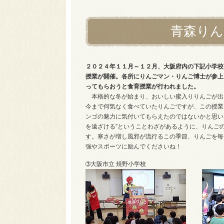
青森りん
２０２４年１１月～１２月、大阪府内の下記小学校
授業が開催。各所にりんごマン・りんご博士が参上
ってもらおうと食育授業が行われました。
本格的な冬が始まり、おいしい蜜入りりんごが出
今まで何気なく食べていたりんごですが、この授業
ンゴの魅力に気付いてもらえたのではないかと思い
を遠ざける”ということわざがあるように、りんご
す。寒さが増し風邪が流行るこの季節、りんごを毎
強やスポーツに励んでくださいね！
➂大阪市立 焼野小学校