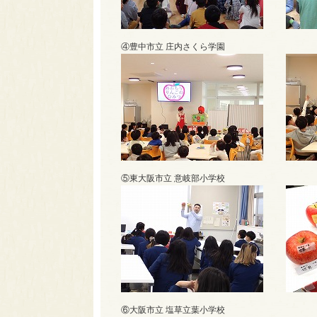
④豊中市立 庄内さくら学園
⑤東大阪市立 意岐部小学校
⑥大阪市立 塩草立葉小学校