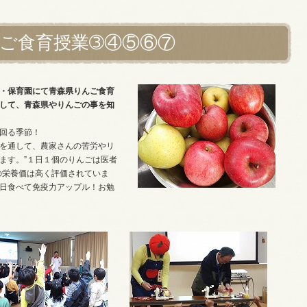
ご食育授業➂④⑤⑥⑦
・保育園にて青森県りんご食育
して、青森県やりんごの事を知
回る季節！
を通して、農家さんの苦労やリ
ます。
”１日１個のりんごは医者
の栄養価は高く評価されていま
日食べて免疫力アップル！お勉