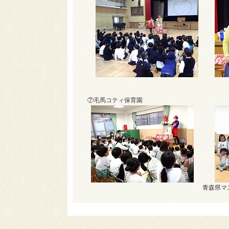
⑦毛馬コティ保育園
青森県マ