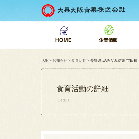
TOP
>
お知らせ
>
食育活動
> 長野県 JAみなみ信州 市田柿 食
食育活動の詳細
Details