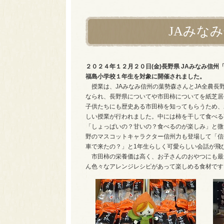
JAみな
２０２４年１２月２０日(金)長野県 JAみなみ信
福島小学校１年生を対象に開催されました。
授業は、JAみなみ信州の葉勢森さんとJA全農長
なられ、長野県についてや市田柿についてを紙芝居
子供たちにも歴史ある市田柿を知ってもらうため、
しい授業が行われました。中には柿を干して食べる
「しょっぱいの？甘いの？食べるのが楽しみ」と微
野のマスコットキャラクター信州力も登場して「信
車で来たの？」と1年生らしく可愛らしい会話が飛
市田柿の栄養価は高く、お子さんのおやつにも最
ん色々なアレンジレシピがあって楽しめる食材です