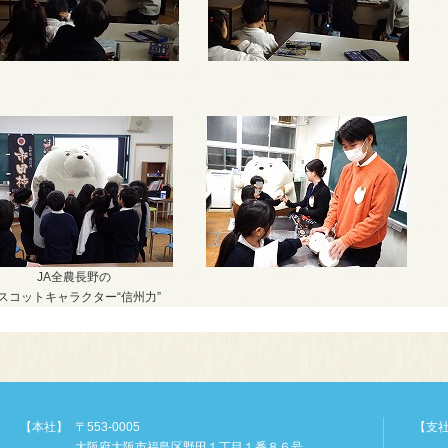
JA全農長野の
スコットキャラクター“信州力”
【本社】
〒553-0005
【支
大阪府大阪市福島区野田１丁目１番８６号