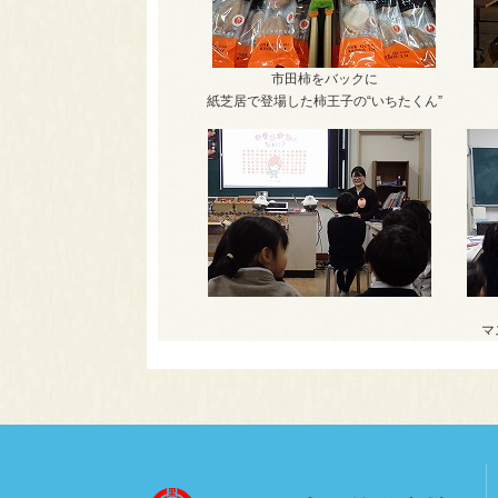
市田柿をバックに
紙芝居で登場した柿王子の“いちたくん”
マ