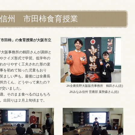
み信州 市田柿食育授業
州「市田柿」の食育授業が大阪市立
野大阪事務所の鶴田さんが講師と
やクイズ形式で学習。低学年の
わかりやすく工夫された形の楽
事を初めて知った児童もおり
笑ましい声も。最後には全農長
州力くん、どうやって来たの？
JA全農長野大阪販売事務所 鶴田さん(左)
び交いました。
JAみなみ信州 営農部 葉勢森さん(右)
適。そのまま食べるのはもちろ
。出回りは２月上旬頃まで。