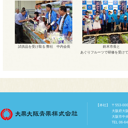
試供品を受け取る 弊社 中内会長
鈴木市長と
あぐりフルーツで研修を受け
【本社】
〒553-00
大阪府大
大阪市中
TEL 06-6