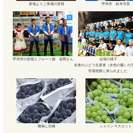
産地よりご来場の皆様
甲州市 鈴木市長
甲州市の皆様とフルーツ娘 岩間さん
会場の様子
未来のぶどう生産者（水色の服）の
市場視察に来られました
種無し巨峰
シャインマスカット