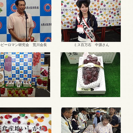
ビーロマン研究会 荒川会長
ミス百万石 中源さん