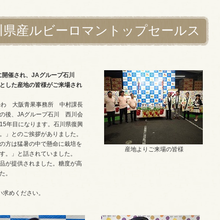
川県産ルビーロマントップセールス
に開催され、JAグループ石川
とした産地の皆様がご来場され
かわ 大阪青果事務所 中村課長
の後、JAグループ石川 西川会
15年目になります。石川県復興
。」とのご挨拶がありました。
の方は猛暑の中で懸命に栽培を
産地よりご来場の皆様
す。」と話されていました。
品が提供されました。糖度が高
た。
い求めください。