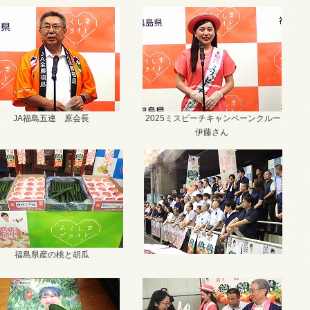
JA福島五連 原会長
2025ミスピーチキャンペーンクルー
伊藤さん
福島県産の桃と胡瓜