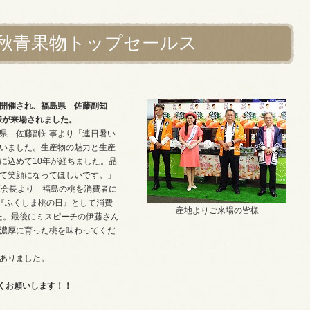
秋青果物トップセールス
に開催され、福島県 佐藤副知
様が来場されました。
県 佐藤副知事より「連日暑い
いました。生産物の魅力と生産
に込めて10年が経ちました。品
て笑顔になってほしいです。」
原会長より「福島の桃を消費者に
を『ふくしま桃の日』として消費
産地よりご来場の皆様
た。最後にミスピーチの伊藤さん
濃厚に育った桃を味わってくだ
ありました。
くお願いします！！