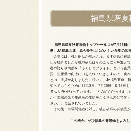
福島県産夏
福島県産夏秋青果物トップセールスが7月25日
事、JA福島五連 原会長をはじめとした産地の皆
会場には、桃と胡瓜が展示され、まず始めに福島
日が続きましたが桃や胡瓜はそのころに旬を迎えて
者の誇りや情熱を『ふくしまプライド』という言葉
質・生産量の向上に力を入れていきますので、食べ
とのご挨拶がありました。続いて、JA福島五連 
知ってもらうために7月13日、7月26日、8月8日
者拡大PRを行っています。」との紹介がありまし
が「太陽の光と生産者の愛情をたくさん浴びて甘く
さい。」と話されていました。
その後、市場関係者に対し、桃と胡瓜の試供品が
この機会にぜひ福島の青果物をよろし