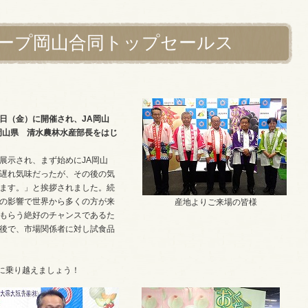
ループ岡山合同トップセールス
す！
日（金）に開催され、JA岡山
岡山県 清水農林水産部長をはじ
が展示され、まず始めにJA岡山
遅れ気味だったが、その後の気
ます。」と挨拶されました。続
の影響で世界から多くの方が来
産地よりご来場の皆様
もらう絶好のチャンスであるた
後で、市場関係者に対し試食品
に乗り越えましょう！