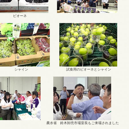
ピオーネ
シャイン
試食用のピオーネとシャイン
農水省 鈴木卸売市場室長もご来場されました