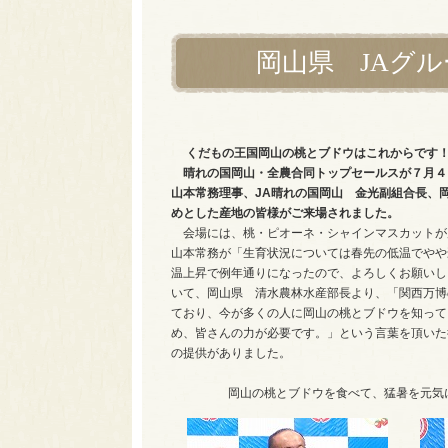
岡山県 JAグ
くだもの王国岡山の桃とブドウはこれからで
晴れの国岡山・全農合同トップセールスが７月４
山本常務理事、JA晴れの国岡山 金光副組合長、
めとした産地の皆様がご来場されました。
会場には、桃・ピオーネ・シャインマスカット
山本常務が「生育状況については春先の低温でやや
温上昇で例年通りになったので、よろしくお願いし
いて、岡山県 清水農林水産部長より、「関西万博
ており、今が多くの人に岡山の桃とブドウを知って
め、皆さんの力が必要です。」という言葉を頂いた
の提供がありました。
岡山の桃とブドウを食べて、猛暑を元気