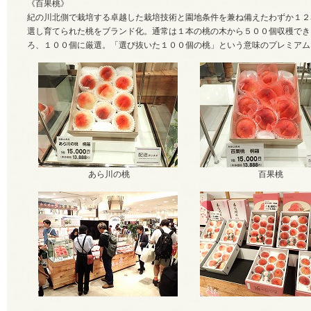
《百果桃》
紀の川北側で栽培する卓越した栽培技術と園地条件を兼ね備えたわずか１２
選し育てられた桃をブランド化。通常は１本の桃の木から５００個収穫でき
ろ、１００個に厳選。「選び抜いた１００個の桃」という意味のプレミアム
あら川の桃
百果桃