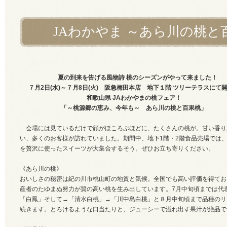
JAわかやま ～あら川の桃と
夏の到来を告げる風物詩 桃のシーズンがやって来ました！
７月2日(水)～７月8日(火)
阪急梅田本店 地下１階 ツリーテラスにて
和歌山県 JAわかやまの桃フェア！
「～桃源郷の恵み、今年も～ あら川の桃と百果桃」
会場には見ているだけで顔がほころぶほどに、たくさんの桃が。甘い香り
い、多くのお客様が訪れていました。期間中、地下1階・2階食品売場では
を贅沢に使ったスイーツが大集合するそう。
ぜひお立ち寄りください。
《あら川の桃》
おいしさの秘密は紀の川市桃山町の地質と気候。全国でも高い評価を得てお
産者のたゆまぬ努力が質の高い桃を生み出しています。7月中旬頃までは代
「白鳳」そして→「清水白桃」→「川中島白桃」と８月中旬頃まで品種のリ
続きます。とろけるような口当たりと、ジューシーで溢れ出す果汁が絶品で