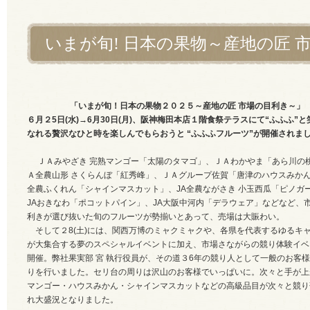
いまが旬! 日本の果物～産地の匠 
「いまが旬！日本の果物２０２５～産地の匠 市場の目利き～」
６月２5日(水)→6月30日(月)、
阪神梅田本店１階食祭テラスにて
“ふふふ”と
なれる
贅沢なひと時を楽しんでもらおうと “ふふふフルーツ”が開催されま
ＪＡみやざき 完熟マンゴー「太陽のタマゴ」、ＪＡわかやま「あら川の
Ａ全農山形 さくらんぼ「紅秀峰」、ＪＡグループ佐賀「唐津のハウスみかん
全農ふくれん「シャインマスカット」、JA全農ながさき 小玉西瓜「ピノガ
JAおきなわ「ポコットパイン」、JA大阪中河内「デラウェア」などなど、
利きが選び抜いた旬のフルーツが勢揃いとあって、売場は大賑わい。
そして２8(土)には、関西万博のミャクミャクや、
各県を代表するゆるキ
が大集合する夢のスペシャルイベントに加え、市場さながらの競り体験イベ
開催。
弊社果実部 宮 執行役員が、その道３6年の競り人として一般のお客
りを行いました。セリ台の周りは沢山のお客様でいっぱいに。次々と手が上
マンゴー・ハウスみかん・シャインマスカットなどの高級品目が次々と競り
れ大盛況となりました。