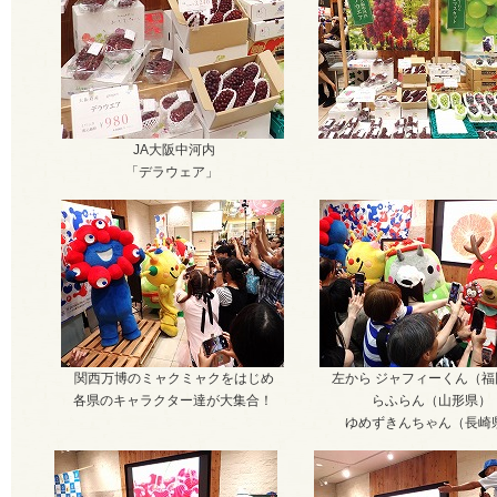
JA大阪中河内
「デラウェア」
関西万博のミャクミャクをはじめ
左から ジャフィーくん（福
各県のキャラクター達が大集合！
らふらん（山形県）
ゆめずきんちゃん（長崎