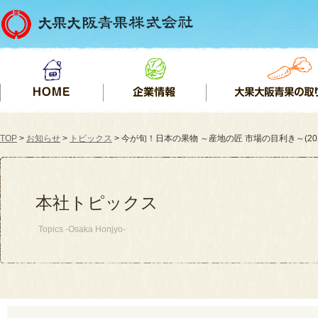
TOP
>
お知らせ
>
トピックス
> 今が旬！日本の果物 ～産地の匠 市場の目利き～(2025.
本社トピックス
Topics -Osaka Honjyo-