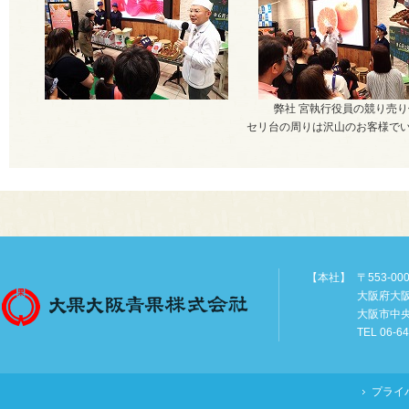
弊社 宮執行役員の競り売り
セリ台の周りは沢山のお客様で
【本社】
〒553-00
大阪府大
大阪市中
TEL 06-6
プライ