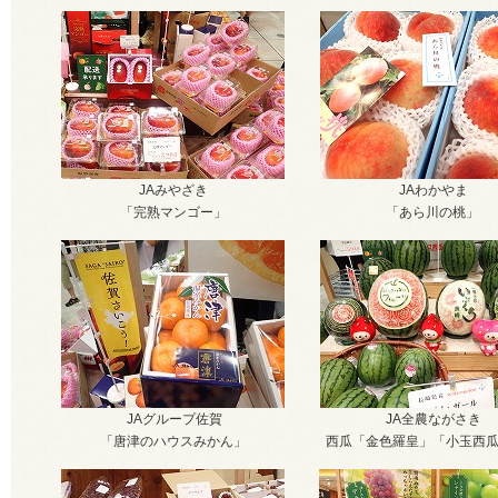
JAみやざき
JAわかやま
「完熟マンゴー」
「あら川の桃」
JAグループ佐賀
JA全農ながさき
「唐津のハウスみかん」
西瓜「金色羅皇」「小玉西