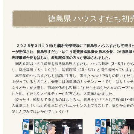
徳島県 ハウスすだち初
２０２５年３月１０日(月)弊社野菜売場にて徳島県 ハウスすだち 初売り
ーが開催され、徳島県すだち・ゆこう消費推進協議会 坂本会長、JA徳島県 
表理事組合長をはじめ、産地関係者の方々が来場されました。
国内９割以上の生産量を誇る徳島県のすだち。
ハウス栽培（3～8月）か
り、露地栽培（８～１０月）、冷蔵貯蔵（10～3月）と周年出回っています
本年産のハウスすだちも順調に生育し、果汁たっぷりで香りの良いすだち
上がっているとのこと。
会場には徳島県のキッチンカー「でり・ばりキッチ
ふうど号」が入場し、市場関係のお客様に “すだちを添えたわかめスープ” 
れた他、すだちやノベルティーが配布され、大変賑わいました。
絞ったり、輪切りで添えるのはもちろん、果皮をすり下ろして唐揚げや刺
の薬味にも！
いつもの食卓にすだちエッセンスをプラスして、爽やかな春の
楽しんでみてはいかがでしょうか？