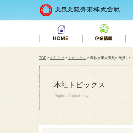
TOP
>
お知らせ
>
トピックス
> 農林水産大臣賞の受賞について
本社トピックス
Topics -Osaka Honjyo-