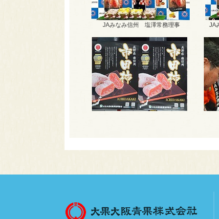
JAみなみ信州 塩澤常務理事
JA