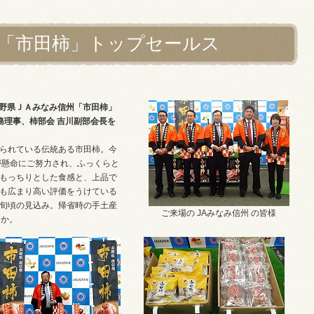
州「市田柿」トップセールス
長野県ＪＡみなみ信州「市田柿」
務理事、柿部会 吉川副部会長を
られている伝統ある市田柿。今
が懸命にご努力され、ふっくらと
もっちりとした食感と、上品で
も広まり高い評価をうけている
旬頃の見込み。帰省時の手土産
ご来場の JAみなみ信州 の皆様
うか。