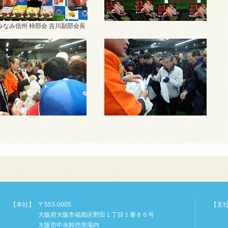
みなみ信州 柿部会 吉川副部会長
【本社】
〒553-0005
【支
大阪府大阪市福島区野田１丁目１番８６号
大阪市中央卸売市場内