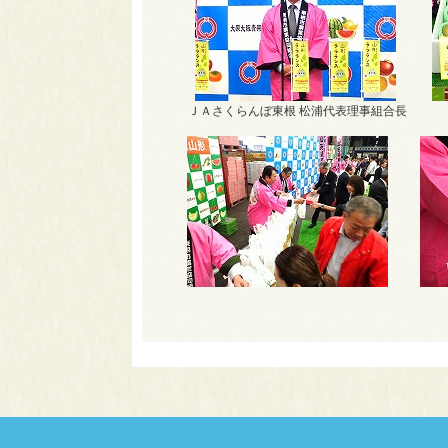
ＪＡさくらんぼ東根 松浦代表理事組合長