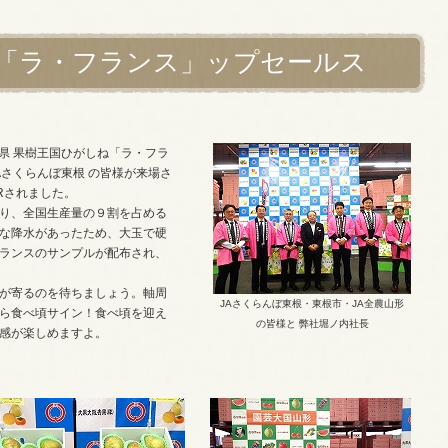
「ラ・フランス」ップセールス
県 果樹王国ひがしね「ラ・フラ
さくらんぼ東根 の皆様が来場さ
Rされました。
り、全国生産量の９割を占める
な降水があったため、大玉で硬
ランスのサンプルが配布され、
が寄るのを待ちましょう。軸周
JAさくらんぼ東根・東根市・JA全農山形
ら食べ頃サイン！食べ頃を迎え
の皆様と
弊社堀ノ内社長
感が楽しめますよ。