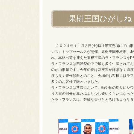
果樹王国ひがしね
２０２４年１１月２日(土)弊社果実売場にて山形
ンス」トップセールスが開催。果樹王国東根市、JA
れ、本格出荷を迎えた東根市産のラ・フランスをP
ラ・フランスは西洋梨の中で最も多く生産されてお
のが山形県です。今年の春は霜被害がほぼなく適度
度も良く豊作傾向とのこと。会場のお客様にはラフ
多くのお客様で賑わいました。
ラ・フランスは常温において、軸や軸の周りにシワ
りの肩の部分が耳たぶより少し硬いくらいになった
たラ・フランスは、芳醇な香りととろけるような食