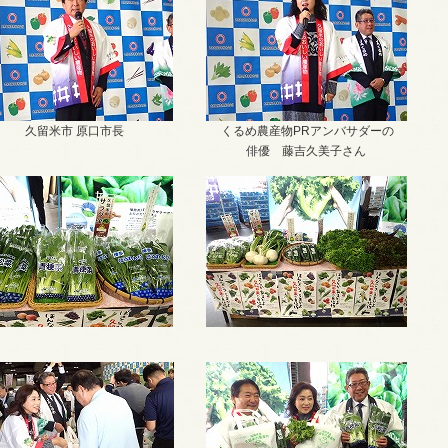
久留米市 原口市長
くるめ農産物PRアンバサダーの
俳優 藤吉久美子さん