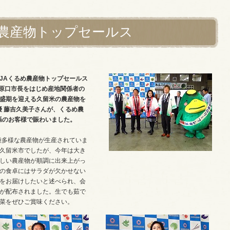
農産物トップセールス
 JAくるめ農産物トップセールス
 原口市長をはじめ産地関係者の
盛期を迎える久留米の農産物を
優 藤吉久美子さんが、くるめ農
係のお客様で賑わいました。
種多様な農産物が生産されていま
久留米市でしたが、今年は大き
しい農産物が順調に出来上がっ
の食卓にはサラダが欠かせない
をお届けしたいと述べられ、会
が配布されました。生でも茹で
菜をぜひご賞味ください。