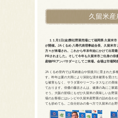
久留米産
１１月1日(金)弊社野菜売場にて福岡県 久留米市
が開催。
JAくるめ 八尋代表理事組合長、久留米市
方々が来場され、これから年末年始にかけて出荷最
PRされました。そして今年も久留米市ご出身の俳
産物PRアンバサダーとしてご来場。会場は市場関
JA くるめ管内では耳納連山や筑後川に育まれた多
す。昨年は夏の大雨により深刻な浸水被害を受けた
な被害もなく、サラダ菜やリーフレタスなどの美味
ております。俳優の藤吉さんは、健康の為にご家庭
そう。大阪の皆様にもぜひ久留米の美味しいお野菜
場のお客様にはレシピや久留米産野菜の詰め合わせ
ても炒めても。ご自分好みの食べ方で久留米のお野