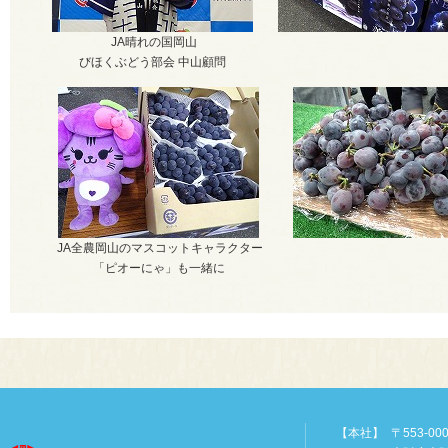
JA晴れの国岡山
びほくぶどう部会 中山顧問
JA全農岡山のマスコットキャラクター
「ピオーにゃ」も一緒に
【本社】
〒553-00