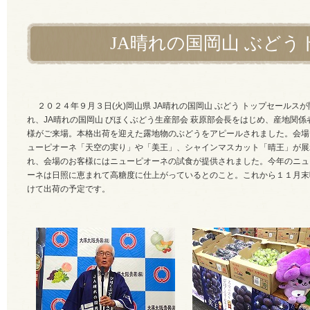
JA晴れの国岡山 ぶど
２０２４年９月３日(火)岡山県 JA晴れの国岡山 ぶどう トップセールスが
れ、JA晴れの国岡山 びほくぶどう生産部会 萩原部会長をはじめ、産地関係
様がご来場。本格出荷を迎えた露地物のぶどうをアピールされました。会場
ューピオーネ
「天空の実り」や「美王」、
シャインマスカット「晴王」が展
れ、会場のお客様にはニューピオーネの試食が提供されました。今年
のニュ
ーネは日照に恵まれて高糖度に仕上がっているとのこと。これから１１月末
けて出荷の予定です。