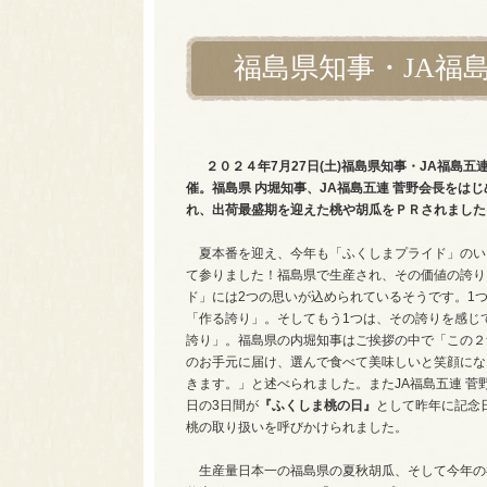
福島県知事・JA福
２０２４年7月27日(土)福島県知事・JA福島五
催。福島県 内堀知事、JA福島五連 菅野会長をは
れ、出荷最盛期を迎えた桃や胡瓜をＰＲされました
夏本番を迎え、今年も「ふくしまプライド」のい
て参りました！福島県で生産され、その価値の誇り
ド」には2つの思いが込められているそうです。1
「作る誇り」。そしてもう1つは、その誇りを感じ
誇り」。福島県の内堀知事はご挨拶の中で「この２
のお手元に届け、選んで食べて美味しいと笑顔にな
きます。」と述べられました。またJA福島五連 菅野
日の3日間が
『ふくしま桃の日』
として昨年に記念
桃の取り扱いを呼びかけられました。
生産量日本一の福島県の夏秋胡瓜、
そして今年の