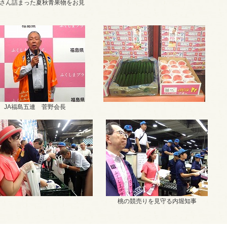
さん詰まった夏秋青果物をお見
JA福島五連 菅野会長
桃の競売りを見守る内堀知事