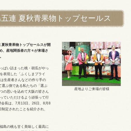
島五連 夏秋青果物トップセールス
連 夏秋青果物トップセールスが開
じめ、産地関係者の方々が来場さ
。
っぱい詰まった桃・胡瓜がやっ
を表現した「ふくしまプライ
つは生産者さんなどの作り手の
て選ぶ側である私たちの「選ぶ
産地よりご来場の皆様
つの思いを込めて大阪の皆さん
っていただけるよう頑張って行
会長は、7月13日、26日、8月8
日制定されたことを紹介され、
福島の桃も甘く美味しく最高に