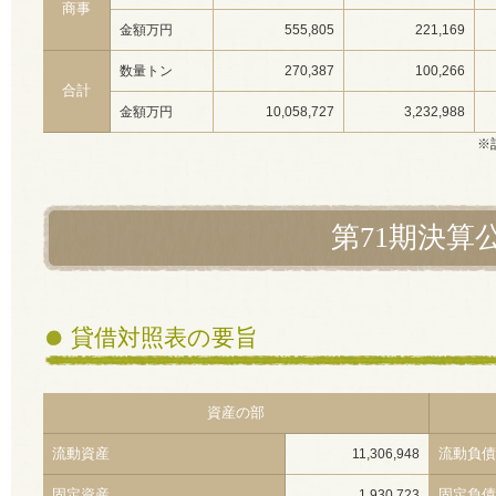
商事
金額万円
555,805
221,169
数量トン
270,387
100,266
合計
金額万円
10,058,727
3,232,988
※
第71期決算
貸借対照表の要旨
資産の部
流動資産
流動負債
11,306,948
固定資産
固定負債
1,930,723