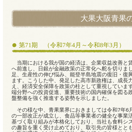
大果大阪青果
第71期 （令和7年4月～令和8年3月）
当期における我が国の経済は、企業収益改善と賃
へ前進し、日銀が金融政策の正常化へ舵を切りま
足、生産性の伸び悩み、能登半島地震の復旧・復
ます。こうした中、発足した高市新政権は、成長
え、経済安全保障を政策の柱として重視していま
端分野への投資促進、重要技術の国内確保を図る
盤整備を強く推進する姿勢を示しました。
その様な中、青果業界におきましては令和7年6
の一部改正が成立し、食品等事業者の健全な事業
基づく取り組みが本格化しており、当社も食料シ
の趣旨を重く受け止めており、取引先の皆様とと