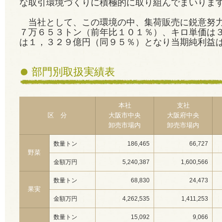
な取引環境づくりに積極的に取り組んでまいりま
当社として、この環境の中、集荷販売に鋭意努力
７万６５３トン（前年比１０１％）、キロ単価は
は１，３２９億円（同９５％）となり当期純利益
部門別取扱実績表
本社
支社
区 分
大阪市中央
大阪府中央
卸売市場内
卸売市場内
数量トン
186,465
66,727
野菜
金額万円
5,240,387
1,600,566
数量トン
68,830
24,473
果実
金額万円
4,262,535
1,411,253
数量トン
15,092
9,066