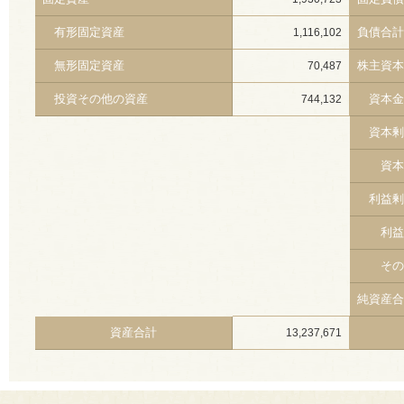
有形固定資産
負債合計
1,116,102
無形固定資産
株主資本
70,487
投資その他の資産
資本金
744,132
資本剰
資本
利益剰
利益
その他
純資産合
資産合計
13,237,671