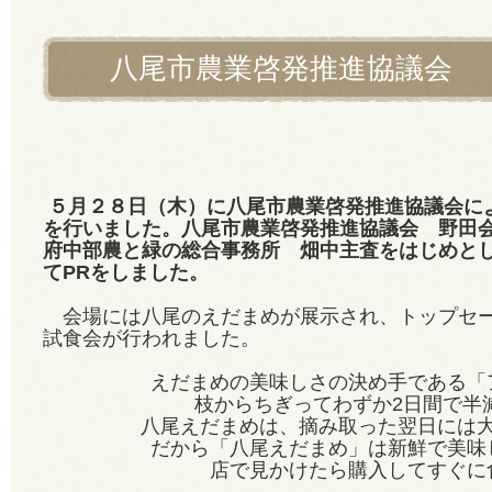
八尾市農業啓発推進協議会 
５月２８日（木）に八尾市農業啓発推進協議会に
を行いました。八尾市農業啓発推進協議会 野田会
府中部農と緑の総合事務所 畑中主査
をはじめと
てPRをしました。
会場には八尾のえだまめが展示され、トップセ
試食会が行われました。
えだまめの美味しさの決め手である「
枝からちぎってわずか2日間で半
八尾えだまめは、摘み取った翌日には
だから「八尾えだまめ」は新鮮で美味
店で見かけたら購入してすぐに