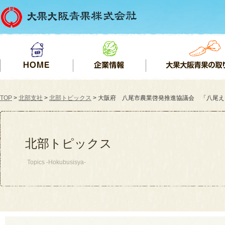
TOP
>
北部支社
>
北部トピックス
> 大阪府 八尾市農業啓発推進協議会 「八尾えだまめ」
北部トピックス
Topics -Hokubusisya-