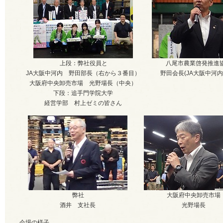
上段：弊社役員と
八尾市農業啓発推進
JA大阪中河内 野田部長（右から３番目）
野田会長(JA大阪中河内
大阪府中央卸売市場 光野場長（中央）
下段：追手門学院大学
経営学部 村上ゼミの皆さん
弊社
大阪府中央卸売市場
酒井 支社長
光野場長
会場の様子